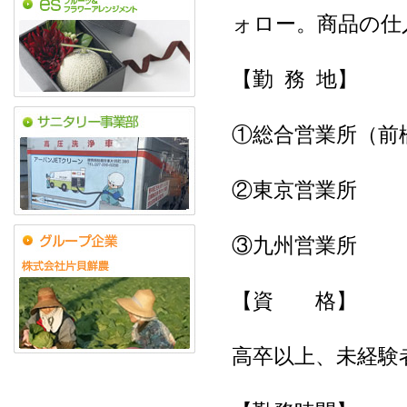
ォロー。商品の仕
【勤 務 地】
①総合営業所（前
②東京営業所
③九州営業所
【資 格】
高卒以上、未経験者