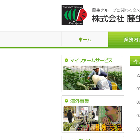
藤生グループに関わる全
今
2
0
0
0
0