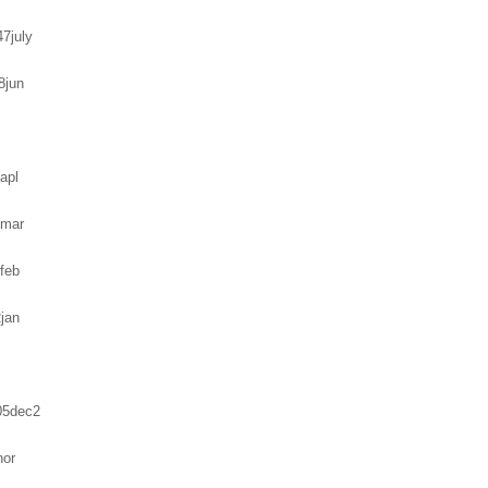
7july
8jun
apl
6mar
feb
jan
05dec2
nor