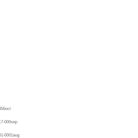
456oct
17-000sep
01-0001aug